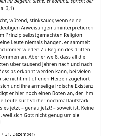
en ihr begehrt, siehe, er kommt!, spricht der
al 3,1)
uscht, wütend, stinksauer, wenn seine
indeutigen Anweisungen uminterpretieren
im Prinzip selbstgemachten Religion
seine Leute niemals hängen, er sammelt
nd immer wieder! Zu Beginn des dritten
 Kommen an. Aber er weiß, dass all die
etzten über tausend Jahren nach und nach
Messias erkannt werden kann, bei vielen
 sie nicht mit offenen Herzen zugehört
sich und ihre armselige irdische Existenz
igt er hier noch einen Boten an, der ihm
e Leute kurz vorher nochmal lautstark
es jetzt – genau jetzt! – soweit ist. Keine
, weil sich Gott nicht genug um sie
!
. + 31. Dezember)