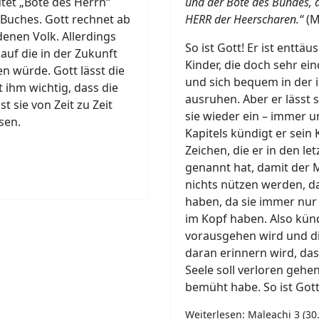
tet „Bote des Herrn“
und der Bote des Bundes, d
 Buches. Gott rechnet ab
HERR der Heerscharen.“
(M
enen Volk. Allerdings
So ist Gott! Er ist enttä
auf die in der Zukunft
Kinder, die doch sehr e
 würde. Gott lässt die
und sich bequem in der 
 ihm wichtig, dass die
ausruhen. Aber er lässt 
t sie von Zeit zu Zeit
sie wieder ein – immer u
sen.
Kapitels kündigt er sein
Zeichen, die er in den l
genannt hat, damit der 
nichts nützen werden, da
haben, da sie immer nur 
im Kopf haben. Also künd
vorausgehen wird und di
daran erinnern wird, dass 
Seele soll verloren gehen
bemüht habe. So ist Gott
Weiterlesen: Maleachi 3 (30