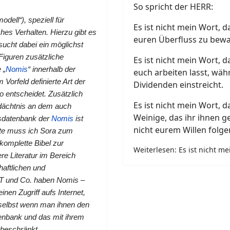
So spricht der HERR:
odell“), speziell für
Es ist nicht mein Wort, 
ches Verhalten.
Hierzu gibt es
euren Überfluss zu bew
ucht dabei ein möglichst
 Figuren zusätzliche
Es ist nicht mein Wort,
 „
Nomis
“ innerhalb der
euch arbeiten lasst, wäh
Vorfeld definierte Art der
Dividenden einstreicht.
 entscheidet. Zusätzlich
Es ist nicht mein Wort, 
edächtnis an dem auch
Weinige, das ihr ihnen 
ngsdatenbank der
Nomis
ist
nicht eurem Willen folge
exte muss ich Sora zum
 komplette Bibel zur
Weiterlesen: Es ist nicht me
re Literatur im Bereich
aftlichen und
PT und Co. haben Nomis –
nen Zugriff aufs Internet,
 selbst wenn man ihnen den
atenbank und das mit ihrem
 beschränkt.