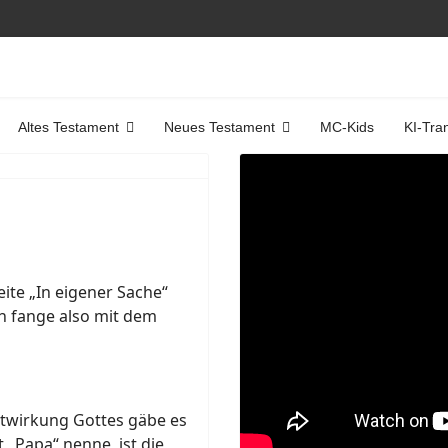
Altes Testament
Neues Testament
MC-Kids
KI-Tra
eite „In eigener Sache“
Ich fange also mit dem
itwirkung Gottes gäbe es
t „Papa“ nenne, ist die