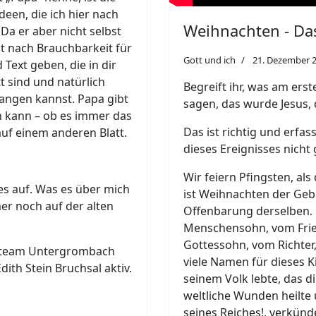
deen, die ich hier nach
Weihnachten - Das 
Da er aber nicht selbst
st nach Brauchbarkeit für
Gott und ich
21. Dezember 
 Text geben, die in dir
t sind und natürlich
Begreift ihr, was am ers
fangen kannst. Papa gibt
sagen, das wurde Jesus,
n kann – ob es immer das
Das ist richtig und erfa
 auf einem anderen Blatt.
dieses Ereignisses nicht 
Wir feiern Pfingsten, als
les auf. Was es über mich
ist Weihnachten der Gebu
er noch auf der alten
Offenbarung derselben.
Menschensohn, vom Frie
Gottessohn, vom Richter
deteam Untergrombach
viele Namen für dieses K
dith Stein Bruchsal aktiv.
seinem Volk lebte, das 
weltliche Wunden heilte
seines Reiches!, verkün