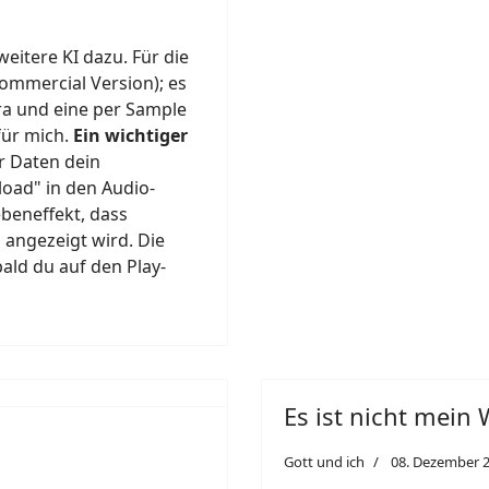
itere KI dazu. Für die
ommercial Version); es
ra und eine per Sample
für mich.
Ein wichtiger
 Daten dein
oad" in den Audio-
ebeneffekt, dass
 angezeigt wird. Die
bald du auf den Play-
Es ist nicht mein 
Gott und ich
08. Dezember 