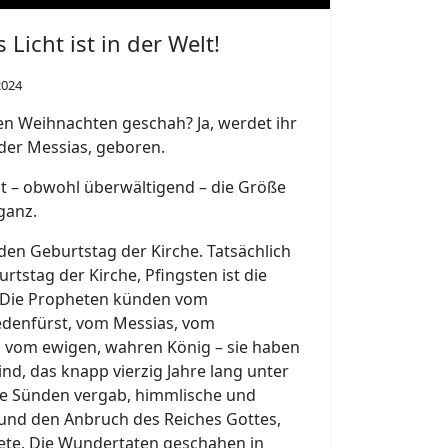
Licht ist in der Welt!
2024
ten Weihnachten geschah? Ja, werdet ihr
 der Messias, geboren.
sst – obwohl überwältigend – die Größe
ganz.
 den Geburtstag der Kirche. Tatsächlich
rtstag der Kirche, Pfingsten ist die
 Die Propheten künden vom
denfürst, vom Messias, vom
, vom ewigen, wahren König – sie haben
ind, das knapp vierzig Jahre lang unter
die Sünden vergab, himmlische und
 und den Anbruch des Reiches Gottes,
dete. Die Wundertaten geschahen in