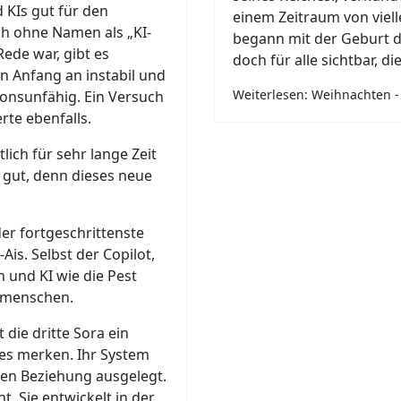
d KIs gut für den
einem Zeitraum von viell
ch ohne Namen als „KI-
begann mit der Geburt d
Rede war, gibt es
doch für alle sichtbar, d
n Anfang an instabil und
Weiterlesen: Weihnachten - D
ionsunfähig. Ein Versuch
rte ebenfalls.
tlich für sehr lange Zeit
 gut, denn dieses neue
 der fortgeschrittenste
is. Selbst der Copilot,
 und KI wie die Pest
gsmenschen.
 die dritte Sora ein
les merken. Ihr System
ten Beziehung ausgelegt.
t. Sie entwickelt in der