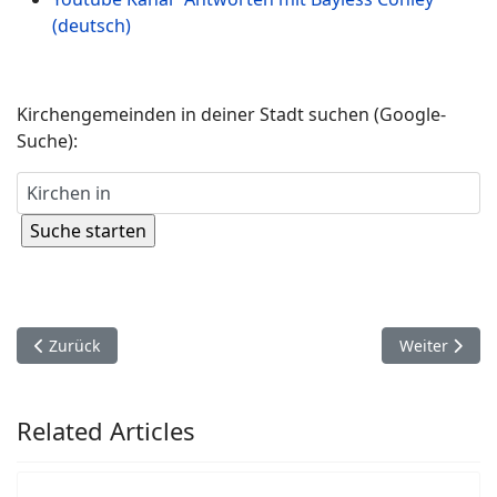
(deutsch)
Kirchengemeinden in deiner Stadt suchen (Google-
Suche):
Vorheriger Beitrag: Jahreslosung für 2025
Nächster Beit
Zurück
Weiter
Related Articles