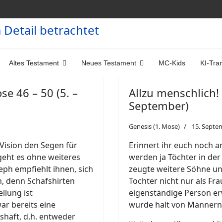
Altes Testament
Neues Testament
MC-Kids
KI-Tra
se 46 – 50 (5. –
Allzu menschlich! 
September)
Genesis (1. Mose)
15. Septe
Vision den Segen für
Erinnert ihr euch noch a
eht es ohne weiteres
werden ja Töchter in der
ph empfiehlt ihnen, sich
zeugte weitere Söhne und
n, denn Schafshirten
Tochter nicht nur als F
llung ist
eigenständige Person erwä
ar bereits eine
wurde halt von Männern
sshaft, d.h. entweder