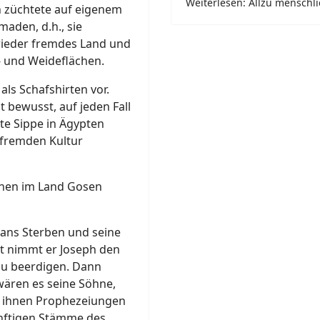
Weiterlesen: Allzu menschlic
 züchtete auf eigenem
aden, d.h., sie
wieder fremdes Land und
- und Weideflächen.
als Schafshirten vor.
t bewusst, auf jeden Fall
te Sippe in Ägypten
r fremden Kultur
ochen im Land Gosen
hn ans Sterben und seine
st nimmt er Joseph den
zu beerdigen. Dann
wären es seine Söhne,
ne ihnen Prophezeiungen
künftigen Stämme des