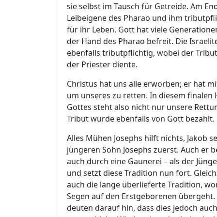
sie selbst im Tausch für Getreide. Am End
Leibeigene des Pharao und ihm tributpflic
für ihr Leben. Gott hat viele Generatione
der Hand des Pharao befreit. Die Israeli
ebenfalls tributpflichtig, wobei der Tri
der Priester diente.
Christus hat uns alle erworben; er hat m
um unseres zu retten. In diesem finalen 
Gottes steht also nicht nur unsere Rettun
Tribut wurde ebenfalls von Gott bezahlt.
Alles Mühen Josephs hilft nichts, Jakob 
jüngeren Sohn Josephs zuerst. Auch er
auch durch eine Gaunerei – als der Jüng
und setzt diese Tradition nun fort. Gleic
auch die lange überlieferte Tradition, wo
Segen auf den Erstgeborenen übergeht.
deuten darauf hin, dass dies jedoch auc