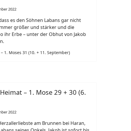
mber 2022
ass es den Söhnen Labans gar nicht
 immer größer und stärker und die
so ihr Erbe – unter der Obhut von Jakob
n.
 – 1. Moses 31 (10. + 11. September)
 Heimat – 1. Mose 29 + 30 (6.
mber 2022
Herzallerliebste am Brunnen bei Haran,
 Labans seines Onkels. Jakob ist sofort bis