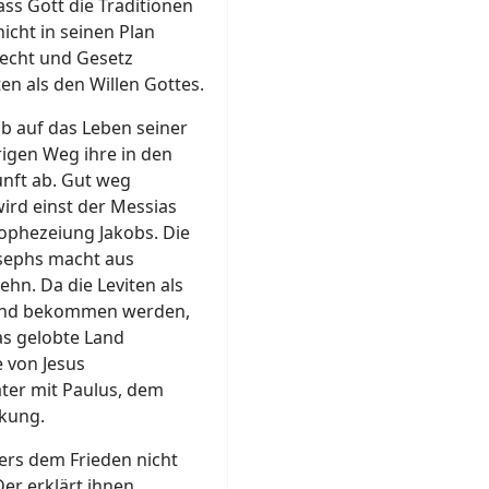
ass Gott die Traditionen
icht in seinen Plan
Recht und Gesetz
en als den Willen Gottes.
ob auf das Leben seiner
rigen Weg ihre in den
unft ab. Gut weg
ird einst der Messias
rophezeiung Jakobs. Die
osephs macht aus
hn. Da die Leviten als
 Land bekommen werden,
as gelobte Land
e von Jesus
ter mit Paulus, dem
rkung.
ers dem Frieden nicht
er erklärt ihnen