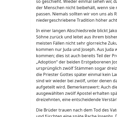
so geschieht. Wieder einmal seheh wir, d
der Menschen nicht beibehält, wenn sie n
passen. Niemals sollten wir von uns als 
niedergeschriebene Tradition höher acht
In einer langen Abschiedsrede blickt Jak
Söhne zurück und leitet aus ihrem bishe
meisten Fällen nicht sehr glorreiche Zuk
kommen nur Juda und Joseph. Aus Juda w
kommen; dies ist auch bereits Teil der P
„Adoption“ der beiden Erstgeborenen J
ursprünglich zwölf Stämmen sogar dreize
die Priester Gottes später einmal kein
sind wir wieder bei zwölf, unter denen d
aufgeteilt wird. Bemerkenswert: Auch di
ausgewählten zwölf Apostel erhalten spä
dreizehnten, eine entscheidende Verstä
Die Brüder trauen nach dem Tod des Vat
und fürchten eine späte Rache Josephs. D