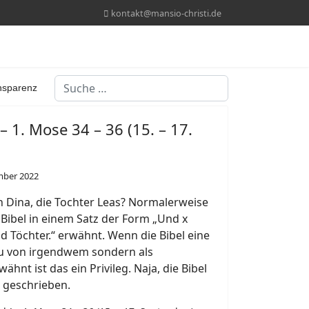
kontakt@mansio-christi.de
Suchen
nsparenz
– 1. Mose 34 – 36 (15. – 17.
mber 2022
n Dina, die Tochter Leas? Normalerweise
 Bibel in einem Satz der Form „Und x
 Töchter.“ erwähnt. Wenn die Bibel eine
rau von irgendwem sondern als
hnt ist das ein Privileg. Naja, die Bibel
 geschrieben.