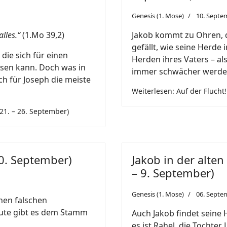
Genesis (1. Mose)
10. Septe
lles.“
(1.Mo 39,2)
Jakob kommt zu Ohren, d
gefällt, wie seine Herde
 die sich für einen
Herden ihres Vaters – al
esen kann. Doch was in
immer schwächer werde
ich für Joseph die meiste
Weiterlesen: Auf der Flucht!
(21. – 26. September)
20. September)
Jakob in der alten
– 9. September)
Genesis (1. Mose)
06. Septe
nen falschen
ute gibt es dem Stamm
Auch Jakob findet seine 
es ist Rahel, die Tochter