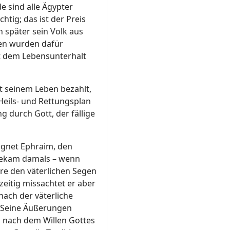
e sind alle Ägypter
htig; das ist der Preis
n später sein Volk aus
ten wurden dafür
but dem Lebensunterhalt
it seinem Leben bezahlt,
Heils- und Rettungsplan
g durch Gott, der fällige
segnet Ephraim, den
 bekam damals – wenn
ere den väterlichen Segen
hzeitig missachtet er aber
nach der väterliche
 Seine Äußerungen
h nach dem Willen Gottes