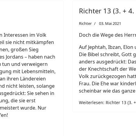
Richter 13 (3. + 4.
Richter
03. Mai 2021
 Interessen im Volk
Doch die Wege des Herrn
weil sie nicht mitkämpfen
Auf Jephtah, Ibzan, Elon
enen, großen Sieg
Die Bibel schreibt, Gott 
des Jordans – haben nach
anders ausgedrückt: Das 
u tun und verweigern
der Knechtschaft der Wel
rgung mit Lebensmitteln,
Volk zurückgezogen hatt
 an ihren Ländereien
Frau. Die Ehe war kinder
 nicht leisten, solange
scheinbar wie das ganze
sgedrückt: Sie sehen in
ng, die sie erst
Weiterlesen: Richter 13 (3. +
emeistert wurde. Nur
fen!