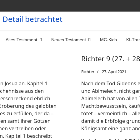
Altes Testament
Neues Testament
MC-Kids
KI-Tra
Richter 9 (27. + 28
Richter
27. April 2021
an Josua an. Kapitel 1
Nach dem Tod Gideons er
schehnisse aus den
und Abimelech, nicht ga
d erschreckend ehrlich
Abimelech hat von allen
 Eroberung des gelobten
Machtbewusstsein, kauf
es zu erfüllen, der da –
tötet – vermeintlich – a
chen samt ihrer Götzen
damit die Erbfolge grun
hen vertreiben oder
Königsamt eine ganz ande
. Kapitel 1 beschreibt