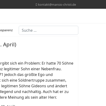
kontakt@mansio-christi.de
Suchen
nsparenz
. April)
gibt sich ein Problem: Er hatte 70 Söhne
nz legitimer Sohn einer Nebenfrau.
 71 jedoch das größte Ego und
t sich eine Söldnertruppe zusammen,
lle legitimen Söhne Gideons und ändert
dlegend und nachhaltig. Auch hat er zu
re Meinung als sein alter Herr.