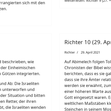
Weiterlesen: Richter 9 (27. +
arrangierten sich mit den
zen.
Richter 10 (29. Apr
Richter
29. April 2021
rd beschrieben, wie
Auf Abimelech folgen Tola
en der Einheimischen
Chronisten der Bibel wis
 Götzen integrierten.
berichten, dass es sie g
dass sie ihre Ämter rela
und Ab: Die Israeliten
werden sie erwähnt, zum 
n unterworfen und
einer höheren Warte aus 
r der Situation und bitten
Gott eingesetzt waren. E
en Retter, der ihren
weltlichen Maßstäben k
bt, die Israeliten wenden
Steinchen in seinem Mosa