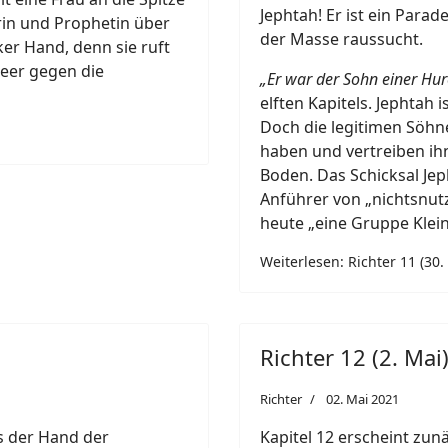
Jephtah! Er ist ein Parad
rin und Prophetin über
der Masse raussucht.
ker Hand, denn sie ruft
eer gegen die
„Er war der Sohn einer Hur
elften Kapitels. Jephtah i
Doch die legitimen Söhne
haben und vertreiben ih
Boden. Das Schicksal Jep
Anführer von „nichtsnu
heute „eine Gruppe Klein
Weiterlesen: Richter 11 (30. 
Richter 12 (2. Mai
Richter
02. Mai 2021
s der Hand der
Kapitel 12 erscheint zu