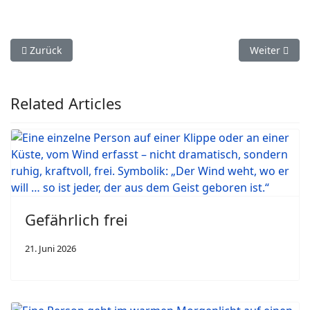
Vorheriger Beitrag: Hinweis zu KI-Inhalten
Nächster Beit
Zurück
Weiter
Related Articles
Gefährlich frei
21. Juni 2026