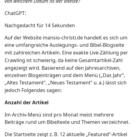
von welchem Datum ist der älteste?
ChatGPT:
Nachgedacht für 14 Sekunden
Auf der Website mansio-christi.de handelt es sich um
eine umfangreiche Auslegungs
und Bibel
Blogseite
‑
‑
mit zahlreichen Artikeln. Eine exakte Live
Z
ä
hlung per
‑
Crawling ist schwierig, da keine Gesamtartikel
Zahl
‑
angezeigt wird. Basierend auf den Jahresarchiven,
einzelnen Blogeintr
ä
gen und dem Men
ü
(
„
Das Jahr
“
,
„
Altes Testament
“
,
„
Neues Testament
“
u.
a.) l
ä
sst sich
jedoch Folgendes sagen:
Anzahl der Artikel
Im Archiv-Menü sind pro Monat meist mehrere
Beiträge rund um Bibeltexte und Themen verzeichnet.
Die Startseite zeigt z.
B. 12 aktuelle
„
Featured
“
-Artikel