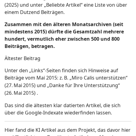
(2025) und unter
„
Beliebte Artikel
“
eine Liste von
ü
ber
einem Dutzend Beitr
ä
gen.
Zusammen mit den älteren Monatsarchiven (seit
mindestens 2015) dürfte die Gesamtzahl mehrere
hundert, vermutlich eher zwischen 500 und 800
Beiträgen, betragen.
Ältester Beitrag
Unter den „Links“-Seiten finden sich Hinweise auf
Beiträge vom Mai 2015: z.
B.
„
Miro Calis unterst
ü
tzen
“
(27.
Mai
2015) und
„
Danke f
ü
r Ihre Unterst
ü
tzung
“
(26.
Mai
2015) .
Das sind die ältesten klar datierten Artikel, die sich
über die Google-Indexate wiederfinden lassen.
Hier fand die KI Artikel aus dem Projekt, das davor hier