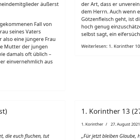
meindemitglieder äußerst
der Art, dass er unverei
dem Herrn. Auch wenn es
Götzenfleisch geht, ist d
n gekommenen Fall von
hoch genug einzuschätzen
rau seines Vaters
selbst sagt, ein eifersüch
 also eine jüngere Frau
ie Mutter der jungen
Weiterlesen: 1. Korinther 10,
ie damals oft üblich –
er einvernehmlich aus
st)
1. Korinther 13 (2
1. Korinther
27. August 2021
t, die euch fluchen, tut
„Für jetzt bleiben Glaube, 