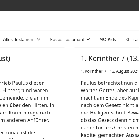
Altes Testament
Neues Testament
MC-Kids
KI-Tra
ust)
1. Korinther 7 (13
1. Korinther
13. August 2021
hrieb Paulus diesen
Paulus betrachtet nun di
h. Hintergrund waren
Wortes Gottes, aber auch
Gemeinde, die an ihn
macht am Ende des Kapit
ien über den Hirten. In
nach dem Gesetz nicht a
von Korinth regelrecht
der Heiligen Schrift Bew
nem anderen Anführer.
ob das Gesetz denn nich
daher für uns Christen h
 er zunächst die
Kapitel gemachten Aussa