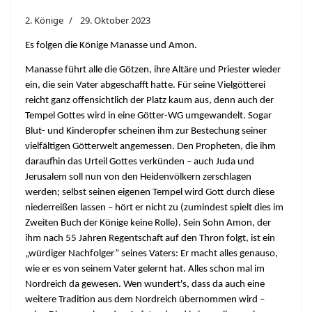
2. Könige
29. Oktober 2023
Es folgen die Könige Manasse und Amon.
Manasse führt alle die Götzen, ihre Altäre und Priester wieder
ein, die sein Vater abgeschafft hatte. Für seine Vielgötterei
reicht ganz offensichtlich der Platz kaum aus, denn auch der
Tempel Gottes wird in eine Götter-WG umgewandelt. Sogar
Blut- und Kinderopfer scheinen ihm zur Bestechung seiner
vielfältigen Götterwelt angemessen. Den Propheten, die ihm
daraufhin das Urteil Gottes verkünden – auch Juda und
Jerusalem soll nun von den Heidenvölkern zerschlagen
werden; selbst seinen eigenen Tempel wird Gott durch diese
niederreißen lassen – hört er nicht zu (zumindest spielt dies im
Zweiten Buch der Könige keine Rolle). Sein Sohn Amon, der
ihm nach 55 Jahren Regentschaft auf den Thron folgt, ist ein
„würdiger Nachfolger” seines Vaters: Er macht alles genauso,
wie er es von seinem Vater gelernt hat. Alles schon mal im
Nordreich da gewesen. Wen wundert's, dass da auch eine
weitere Tradition aus dem Nordreich übernommen wird –