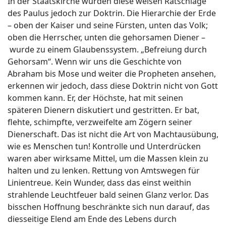
In der Staatskirche wurden diese weisen Ratschläge
des Paulus jedoch zur Doktrin. Die Hierarchie der Erde
– oben der Kaiser und seine Fürsten, unten das Volk;
oben die Herrscher, unten die gehorsamen Diener –
wurde zu einem Glaubenssystem. „Befreiung durch
Gehorsam“. Wenn wir uns die Geschichte von
Abraham bis Mose und weiter die Propheten ansehen,
erkennen wir jedoch, dass diese Doktrin nicht von Gott
kommen kann. Er, der Höchste, hat mit seinen
späteren Dienern diskutiert und gestritten. Er bat,
flehte, schimpfte, verzweifelte am Zögern seiner
Dienerschaft. Das ist nicht die Art von Machtausübung,
wie es Menschen tun! Kontrolle und Unterdrücken
waren aber wirksame Mittel, um die Massen klein zu
halten und zu lenken. Rettung von Amtswegen für
Linientreue. Kein Wunder, dass das einst weithin
strahlende Leuchtfeuer bald seinen Glanz verlor. Das
bisschen Hoffnung beschränkte sich nun darauf, das
diesseitige Elend am Ende des Lebens durch