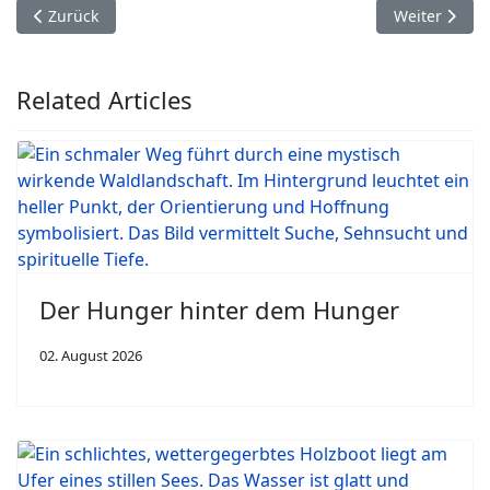
Vorheriger Beitrag: Wem (oder was) glaubst du?
Nächster Bei
Zurück
Weiter
Related Articles
Der Hunger hinter dem Hunger
02. August 2026