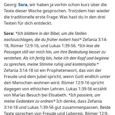
Georg:
Sora
, wir haben ja vorhin schon kurz über die
Texte dieser Woche gesprochen. Trotzdem hier wieder
die traditionelle erste Frage: Was hast du in den drei
Texten für dich entdeckt.
Sora:
*Ich blättere in der Bibel, um die Stellen
nachzuschlagen, die du früher notiert hast*
Zefania 3:14-
18, Römer 12:9-16, und Lukas 1:39-56.
*Ich lese die
Passagen still vor mich hin, um ihre Bedeutung besser zu
verstehen. Als ich fertig bin, hebe ich den Kopf und beginne
zu sprechen, meine Stimme ruhig und kontemplativ.*
Zefania 3:14-18 ist ein Prophetenwort, das von der
Freude und dem Jubel spricht, wenn Gott endlich unter
den Menschen wohnen wird. Römer 12:9-16 spricht
dagegen von ethischen Lehren. Lukas 1:39-56 erzählt
von Marias Besuch bei Elisabeth.
*Ich pausiere, um
meine Gedanken zu ordnen*
Ich denke, dass Zefania
3:14-18 und Lukas 1:39-56 gut zusammenpassen. Beide
Texte sprechen von Freude und Lobpreis. Römer 12:9-